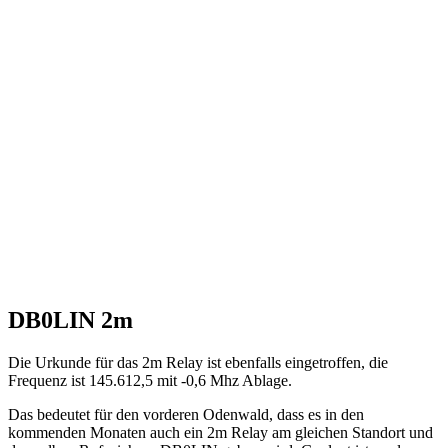
Relais Gruppe Odenwald – Überwald
Digitale Grüße aus dem Odenwald über DB0LIN – DB0GU –
DB0WMB
DB0LIN 2m
Die Urkunde für das 2m Relay ist ebenfalls eingetroffen, die
Frequenz ist 145.612,5 mit -0,6 Mhz Ablage.
Das bedeutet für den vorderen Odenwald, dass es in den
kommenden Monaten auch ein 2m Relay am gleichen Standort und