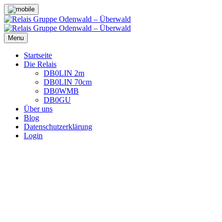
Skip
to
content
Menu
Startseite
Die Relais
DB0LIN 2m
DB0LIN 70cm
DB0WMB
DB0GU
Über uns
Blog
Datenschutzerklärung
Login